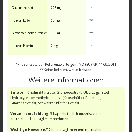
Guaranaextrakt
227 mg
**
– davon Koffein
50 mg
**
Schwarzer Pfeffer Extrakt
2,1 mg
**
– davon Piperin
2 mg
**
*Prozentsatz der Referenzwerte gem. VO (EU) NR. 1169/2011
**Keine Referenzwerte bekannt
Weitere Informationen
Zutaten
: Cholin Bitartrate, Grünteeextrakt, Überzugsmittel
Hydroxypropylmethylcellulose (Kapselhülle), Reismehl,
Guaranaextrakt, Schwarzer Pfeffer Extrakt.
Verzehrempfehlung
: 3 Kapseln täglich unzerkaut mit
ausreichend Flüssigkeit einnehmen.
Wichtige Hinweise
:* Cholin trägt zu einem normalen