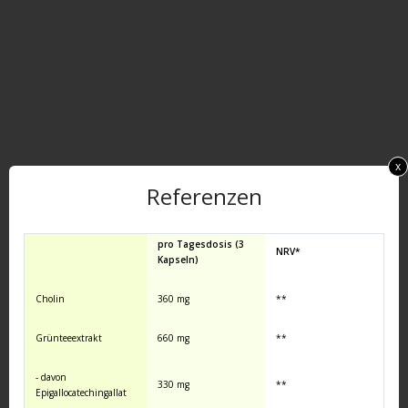
x
Referenzen
pro Tagesdosis (3
NRV*
Kapseln)
Cholin
360 mg
**
Grünteeextrakt
660 mg
**
- davon
330 mg
**
Epigallocatechingallat