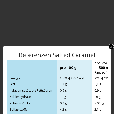
x
Referenzen Salted Caramel
pro Portion
pro 100 g
in 300 ml 
Rapsöl)
Energie
1509 kJ / 357 kcal
921 kJ / 218 k
Fett
3,3 g
6,1 g
– davon gesättigte Fettsäuren
0,9 g
0,9 g
Kohlenhydrate
32 g
16 g
– davon Zucker
0,7 g
< 0,5 g
Ballaststoffe
4,2 g
2,1 g