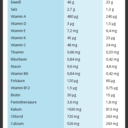
Eiweiß
46 g
23 g
Salz
2,7 g
1,3 g
Vitamin A
480 µg
240 µg
Vitamin D
3 µg
1,5 µg
Vitamin E
7,2 mg
6,4 mg
Vitamin K
45 µg
23 µg
Vitamin C
48 mg
24 mg
Thiamin
0,66 mg
0,33 mg
Riboflavin
0,84 mg
0,42 mg
Niacin
9,6 mg
4,8 mg
Vitamin B6
0,84 mg
0,42 mg
Folsäure
120 µg
60 µg
Vitamin B12
1,5 µg
0,75 µg
Biotin
30 µg
15 µg
Pantothensäure
3,6 mg
1,8 mg
Kalium
1630 mg
813 mg
Chlorid
720 mg
263 mg
Calcium
526 mg
263 mg