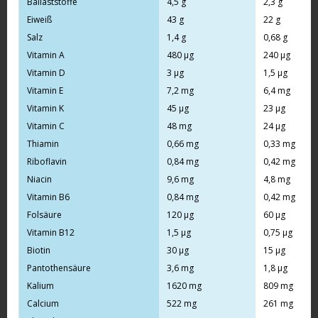
Ballaststoffe
4,5 g
2,3 g
Eiweiß
43 g
22 g
Salz
1,4 g
0,68 g
Vitamin A
480 µg
240 µg
Vitamin D
3 µg
1,5 µg
Vitamin E
7,2 mg
6,4 mg
Vitamin K
45 µg
23 µg
Vitamin C
48 mg
24 µg
Thiamin
0,66 mg
0,33 mg
Riboflavin
0,84 mg
0,42 mg
Niacin
9,6 mg
4,8 mg
Vitamin B6
0,84 mg
0,42 mg
Folsäure
120 µg
60 µg
Vitamin B12
1,5 µg
0,75 µg
Biotin
30 µg
15 µg
Pantothensäure
3,6 mg
1,8 µg
Kalium
1620 mg
809 mg
Calcium
522 mg
261 mg