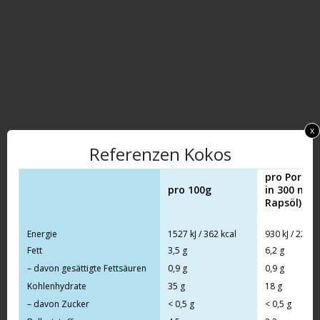
x
Referenzen Kokos
pro Portion
pro 100g
in 300 ml 
Rapsöl)
Energie
1527 kJ / 362 kcal
930 kJ / 221 k
Fett
3,5 g
6,2 g
– davon gesättigte Fettsäuren
0,9 g
0,9 g
Kohlenhydrate
35 g
18 g
– davon Zucker
< 0,5 g
< 0,5 g