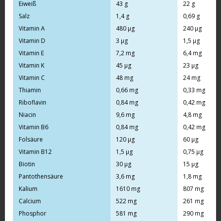
Eiweiß
43 g
22 g
Salz
1,4 g
0,69 g
Vitamin A
480 µg
240 µg
Vitamin D
3 µg
1,5 µg
Vitamin E
7,2 mg
6,4 mg
Vitamin K
45 µg
23 µg
Vitamin C
48 mg
24 mg
Thiamin
0,66 mg
0,33 mg
Riboflavin
0,84 mg
0,42 mg
Niacin
9,6 mg
4,8 mg
Vitamin B6
0,84 mg
0,42 mg
Folsäure
120 µg
60 µg
Vitamin B12
1,5 µg
0,75 µg
Biotin
30 µg
15 µg
Pantothensäure
3,6 mg
1,8 mg
Kalium
1610 mg
807 mg
Calcium
522 mg
261 mg
Phosphor
581 mg
290 mg