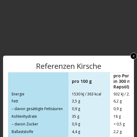
x
Referenzen Kirsche
pro Portion
pro 100 g
in 300 ml 
Rapsöl)
Energie
1530 kJ / 363 kcal
932 kJ / 221 k
Fett
3,5 g
6,2 g
– davon gesättigte Fettsäuren
0,9 g
0,9 g
Kohlenhydrate
35 g
18 g
– davon Zucker
0,9 g
< 0,5 g
Ballaststoffe
4,4 g
2,2 g