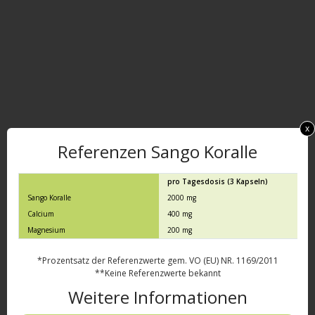
x
Referenzen Sango Koralle
pro Tagesdosis (3 Kapseln)
N
Sango Koralle
2000 mg
*
Calcium
400 mg
5
Magnesium
200 mg
5
*Prozentsatz der Referenzwerte gem. VO (EU) NR. 1169/2011
**Keine Referenzwerte bekannt
Weitere Informationen