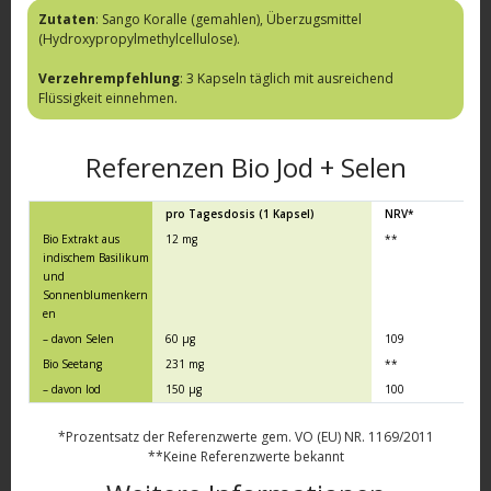
Zutaten
: Sango Koralle (gemahlen), Überzugsmittel
(Hydroxypropylmethylcellulose).
Verzehrempfehlung
: 3 Kapseln täglich mit ausreichend
Flüssigkeit einnehmen.
Referenzen Bio Jod + Selen
pro Tagesdosis (1 Kapsel)
NRV*
Bio Extrakt aus
12 mg
**
indischem Basilikum
und
Sonnenblumenkern
en
– davon Selen
60 µg
109
Bio Seetang
231 mg
**
– davon Iod
150 µg
100
*Prozentsatz der Referenzwerte gem. VO (EU) NR. 1169/2011
**Keine Referenzwerte bekannt