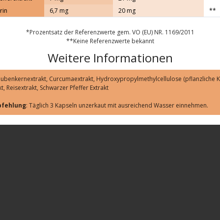
rin
6,7 mg
20 mg
**
*Prozentsatz der Referenzwerte gem. VO (EU) NR. 1169/2011
**Keine Referenzwerte bekannt
Weitere Informationen
aubenkernextrakt, Curcumaextrakt, Hydroxypropylmethylcellulose (pflanzliche K
t, Reisextrakt, Schwarzer Pfeffer Extrakt
fehlung
: Täglich 3 Kapseln unzerkaut mit ausreichend Wasser einnehmen.