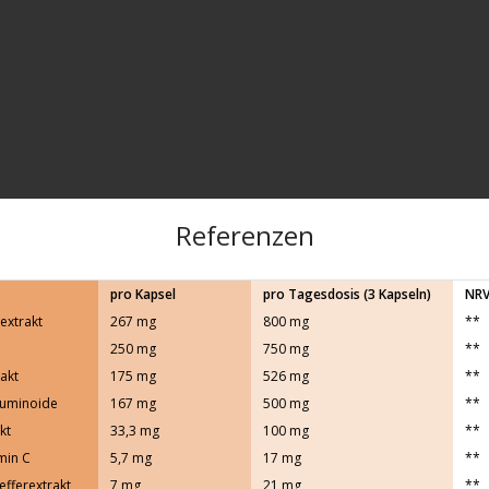
Referenzen
pro Kapsel
pro Tagesdosis (3 Kapseln)
NR
extrakt
267 mg
800 mg
**
250 mg
750 mg
**
akt
175 mg
526 mg
**
cuminoide
167 mg
500 mg
**
kt
33,3 mg
100 mg
**
min C
5,7 mg
17 mg
**
efferextrakt
7 mg
21 mg
**