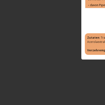
– davon Pipe
Zutaten
: Tr
Acerolaextrak
Verzehremp