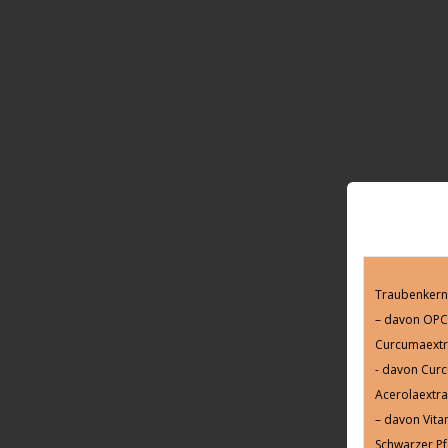
Traubenkern
– davon OPC
Curcumaextr
- davon Cur
Acerolaextra
– davon Vita
Schwarzer Pf